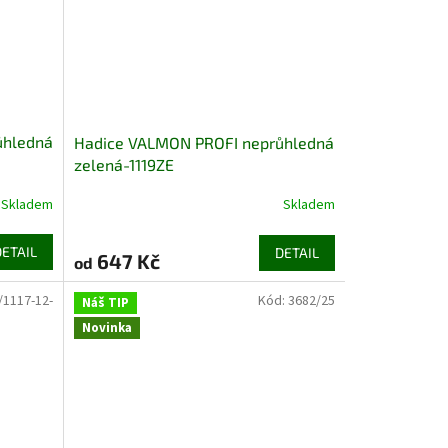
ůhledná
Hadice VALMON PROFI neprůhledná
zelená-1119ZE
Skladem
Skladem
DETAIL
DETAIL
647 Kč
od
/1117-12-
Kód:
3682/25
Náš TIP
Novinka