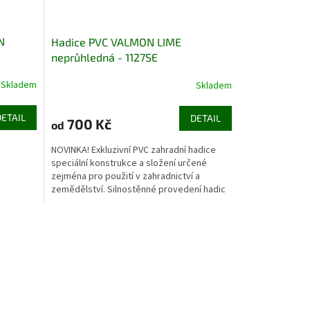
N
Hadice PVC VALMON LIME
neprůhledná - 1127SE
Skladem
Skladem
Průměrné
hodnocení
produktu
DETAIL
DETAIL
700 Kč
od
je
3,3
NOVINKA! Exkluzivní PVC zahradní hadice
z
speciální konstrukce a složení určené
5
zejména pro použití v zahradnictví a
hvězdiček.
zemědělství. Silnostěnné provedení hadic
zaručuje vynikající...