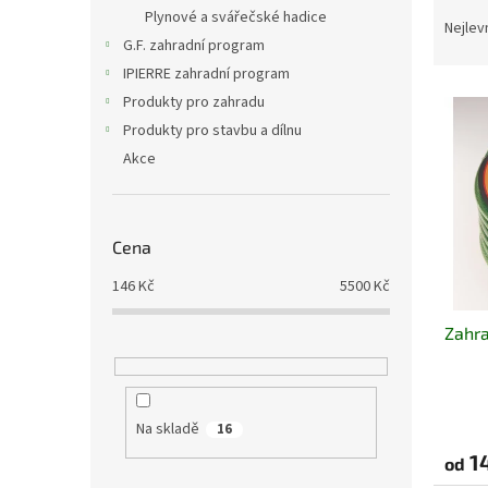
Ř
n
Plynové a svářečské hadice
a
e
Nejlev
G.F. zahradní program
z
l
e
IPIERRE zahradní program
V
n
Produkty pro zahradu
ý
í
Produkty pro stavbu a dílnu
p
p
Akce
i
r
s
o
p
d
r
u
Cena
o
k
146
Kč
5500
Kč
d
t
u
ů
Zahra
k
t
ů
Na skladě
16
1
od