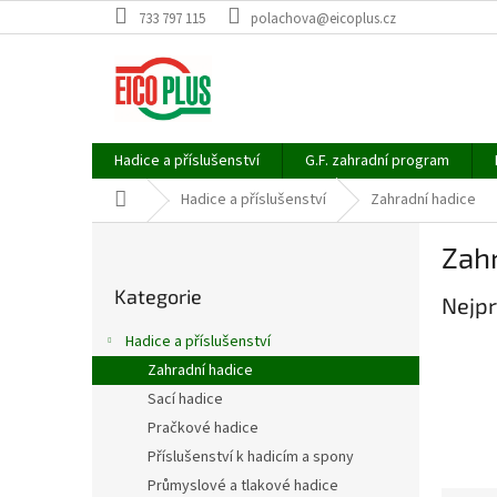
Přejít
733 797 115
polachova@eicoplus.cz
na
obsah
Hadice a příslušenství
G.F. zahradní program
Domů
Hadice a příslušenství
Zahradní hadice
P
Zahr
o
Přeskočit
s
Kategorie
kategorie
Nejpr
t
r
Hadice a příslušenství
a
Zahradní hadice
n
Sací hadice
n
í
Pračkové hadice
p
Příslušenství k hadicím a spony
a
Průmyslové a tlakové hadice