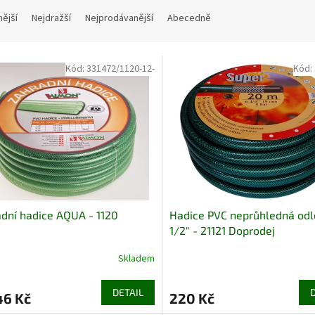
nější
Nejdražší
Nejprodávanější
Abecedně
Kód:
331472/1120-12-
Kód:
dní hadice AQUA - 1120
Hadice PVC neprůhledná od
1/2" - 21121 Doprodej
Skladem
DETAIL
46 Kč
220 Kč