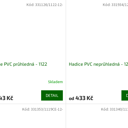
Kód:
331126/1122-12-
Kód:
331934/1
e PVC průhledná - 1122
Hadice PVC neprůhledná - 12
Skladem
DETAIL
43 Kč
433 Kč
od
Kód:
331353/1119CE-12-
Kód:
331340/11