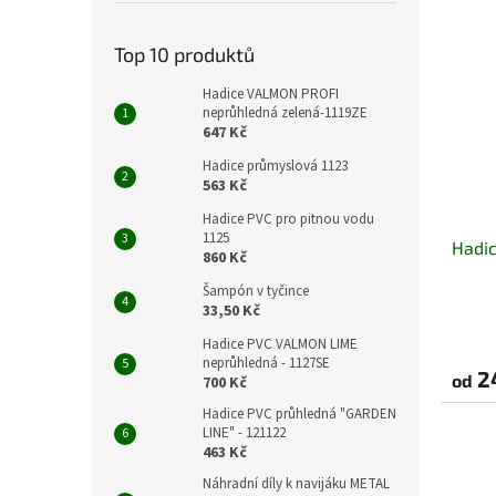
Top 10 produktů
Hadice VALMON PROFI
neprůhledná zelená-1119ZE
647 Kč
Hadice průmyslová 1123
563 Kč
Hadice PVC pro pitnou vodu
1125
Hadic
860 Kč
Šampón v tyčince
33,50 Kč
Hadice PVC VALMON LIME
neprůhledná - 1127SE
2
od
700 Kč
Hadice PVC průhledná "GARDEN
LINE" - 121122
463 Kč
Náhradní díly k navijáku METAL