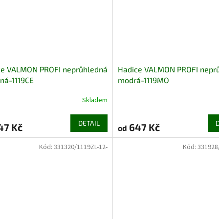
ce VALMON PROFI neprůhledná
Hadice VALMON PROFI nepr
ná-1119CE
modrá-1119MO
Skladem
DETAIL
47 Kč
647 Kč
od
Kód:
331320/1119ZL-12-
Kód:
331928