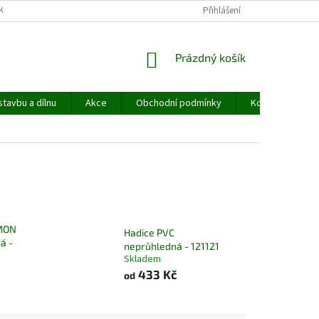
KY
PODMÍNKY OCHRANY OSOBNÍCH ÚDAJŮ
Přihlášení
MOJE OBJEDNÁVKA
NÁKUPNÍ
Prázdný košík
KOŠÍK
stavbu a dílnu
Akce
Obchodní podmínky
Kontakty
LMON
Hadice PVC
á -
neprůhledná - 121121
Skladem
433 Kč
od