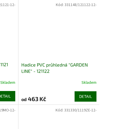
21121-12-
Kód:
331148/121122-12-
1121
Hadice PVC průhledná "GARDEN
LINE" - 121122
Skladem
Skladem
Průměrné
hodnocení
produktu
DETAIL
DETAIL
463 Kč
od
je
3,6
19MO-12-
Kód:
331330/1119ZE-12-
z
5
hvězdiček.