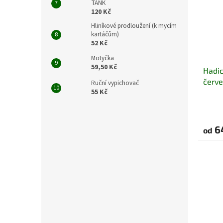
TANK
120 Kč
Hliníkové prodloužení (k mycím
kartáčům)
52 Kč
Motyčka
59,50 Kč
Hadi
červe
Ruční vypichovač
55 Kč
6
od