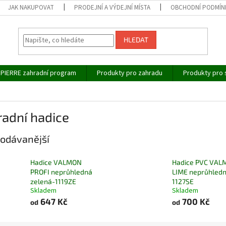
JAK NAKUPOVAT
PRODEJNÍ A VÝDEJNÍ MÍSTA
OBCHODNÍ PODMÍN
HLEDAT
IPIERRE zahradní program
Produkty pro zahradu
Produkty pro 
adní hadice
odávanější
Hadice VALMON
Hadice PVC VA
PROFI neprůhledná
LIME neprůhledn
zelená-1119ZE
1127SE
Skladem
Skladem
647 Kč
700 Kč
od
od