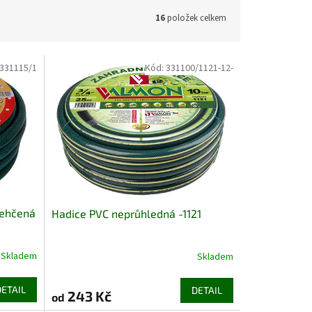
16
položek celkem
331115/1
Kód:
331100/1121-12-
lehčená
Hadice PVC neprůhledná -1121
Skladem
Skladem
DETAIL
DETAIL
243 Kč
od