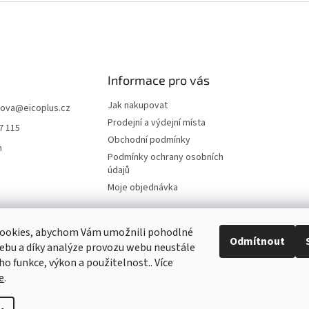
d
o
a
v
c
á
í
n
p
í
r
Informace pro vás
v
k
Jak nakupovat
y
hova
@
eicoplus.cz
v
Prodejní a výdejní místa
7 115
ý
Obchodní podmínky
p
n
Podmínky ochrany osobních
i
údajů
s
u
Moje objednávka
ookies, abychom Vám umožnili pohodlné
Odmítnout
ebu a díky analýze provozu webu neustále
ho funkce, výkon a použitelnost.. Více
e
.