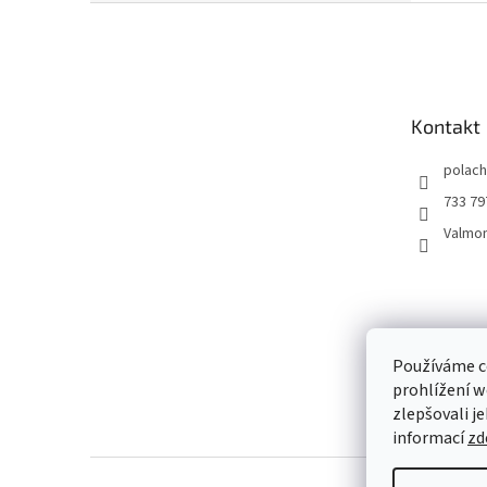
Z
á
p
a
t
Kontakt
í
polac
733 79
Valmo
Používáme c
prohlížení w
zlepšovali je
informací
zd