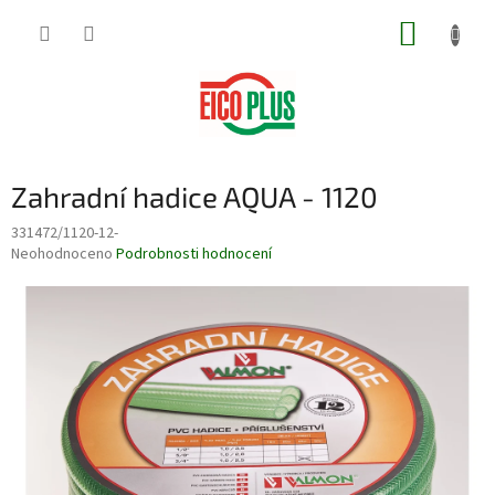
Přejít
NÁKUP
na
obsah
KOŠÍK
Zahradní hadice AQUA - 1120
331472/1120-12-
Průměrné
Neohodnoceno
Podrobnosti hodnocení
hodnocení
produktu
je
0,0
z
5
hvězdiček.