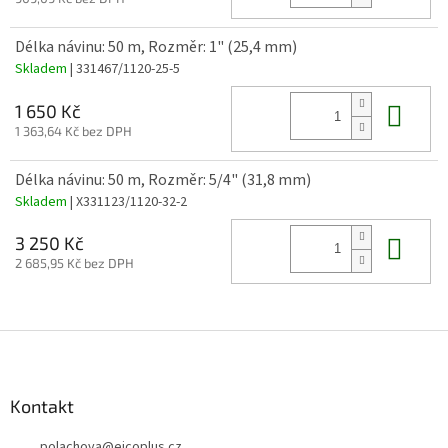
Délka návinu: 50 m, Rozměr: 1" (25,4 mm)
Skladem
| 331467/1120-25-5
Do 
1 650 Kč
1 363,64 Kč bez DPH
Délka návinu: 50 m, Rozměr: 5/4" (31,8 mm)
Skladem
| X331123/1120-32-2
Do 
3 250 Kč
2 685,95 Kč bez DPH
Z
á
p
a
Kontakt
t
polachova
@
eicoplus.cz