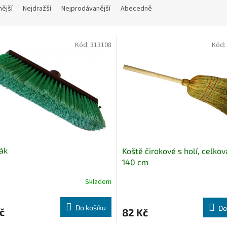
nější
Nejdražší
Nejprodávanější
Abecedně
Kód:
313108
Kód:
ák
Koště čirokové s holí, celko
140 cm
Skladem
Do košíku
Do
č
82 Kč