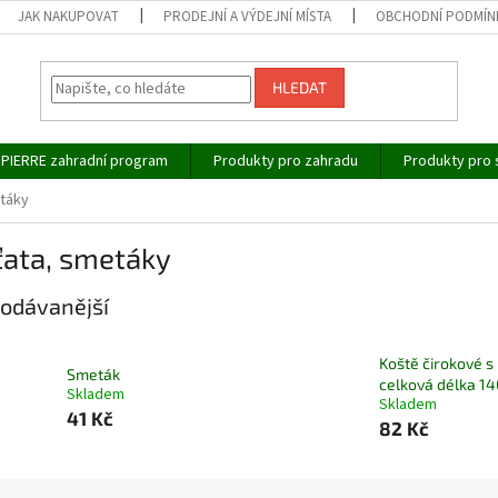
JAK NAKUPOVAT
PRODEJNÍ A VÝDEJNÍ MÍSTA
OBCHODNÍ PODMÍN
HLEDAT
IPIERRE zahradní program
Produkty pro zahradu
Produkty pro 
táky
ťata, smetáky
odávanější
Koště čirokové s 
Smeták
celková délka 1
Skladem
Skladem
41 Kč
82 Kč