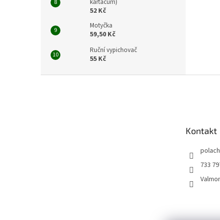
kartáčům)
52 Kč
Motyčka
59,50 Kč
Ruční vypichovač
55 Kč
Z
á
p
a
t
Kontakt
í
polac
733 79
Valmo