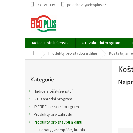
Přejít
733 797 115
polachova@eicoplus.cz
na
obsah
Hadice a příslušenství
G.F. zahradní program
Domů
Produkty pro stavbu a dílnu
Košťata, sme
P
Koš
o
Přeskočit
s
Kategorie
kategorie
Nejpr
t
r
Hadice a příslušenství
a
G.F. zahradní program
n
IPIERRE zahradní program
n
í
Produkty pro zahradu
p
Produkty pro stavbu a dílnu
a
Lopaty, krompáče, hrabla
Ř