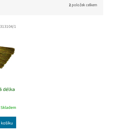
2
položek celkem
313104/1
vá délka
Skladem
 košíku