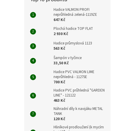
Hadice VALMON PROFI
neprůhledná zelená-1119ZE
647 Kč
Plochá hadice TOP FLAT
2 930 Kč
Hadice průmyslová 1123
563 Kč
Šampón v tyčince
33,50 Kč
Hadice PVC VALMON LIME
neprůhledná - 1127SE
700 Kč
Hadice PVC průhledná "GARDEN
LINE" - 121122
463 Kč
Náhradní díly k navijáku METAL
TANK
120 Kč
Hliníkové prodloužení (k mycím