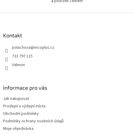
1
položek celkem
O
v
l
Z
á
á
d
p
a
a
Kontakt
c
t
í
polachova
@
eicoplus.cz
í
p
r
733 797 115
v
Valmon
k
y
v
ý
Informace pro vás
p
i
Jak nakupovat
s
u
Prodejní a výdejní místa
Obchodní podmínky
Podmínky ochrany osobních údajů
Moje objednávka