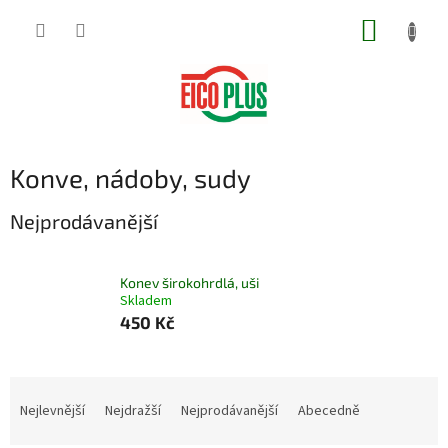
Přejít
NÁKUP
na
obsah
KOŠÍK
Konve, nádoby, sudy
Nejprodávanější
Konev širokohrdlá, uši
Skladem
450 Kč
Ř
a
Nejlevnější
Nejdražší
Nejprodávanější
Abecedně
z