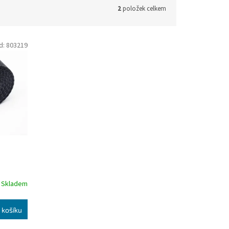
2
položek celkem
d:
803219
Skladem
 košíku