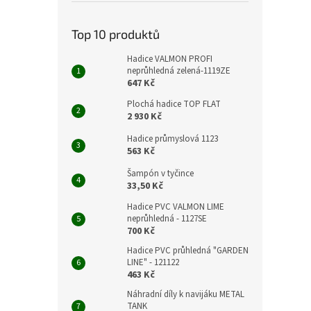
z
5
hvězdi
Top 10 produktů
Hadice VALMON PROFI
neprůhledná zelená-1119ZE
647 Kč
Plochá hadice TOP FLAT
2 930 Kč
Hadice průmyslová 1123
563 Kč
Šampón v tyčince
33,50 Kč
Hadice PVC VALMON LIME
neprůhledná - 1127SE
700 Kč
Hadice PVC průhledná "GARDEN
LINE" - 121122
463 Kč
Náhradní díly k navijáku METAL
TANK