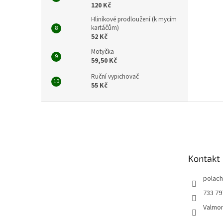
120 Kč
Hliníkové prodloužení (k mycím
kartáčům)
52 Kč
Motyčka
59,50 Kč
Ruční vypichovač
55 Kč
Z
á
p
a
t
Kontakt
í
polac
733 79
Valmo