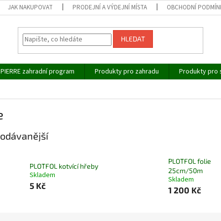
JAK NAKUPOVAT
PRODEJNÍ A VÝDEJNÍ MÍSTA
OBCHODNÍ PODMÍN
HLEDAT
IPIERRE zahradní program
Produkty pro zahradu
Produkty pro 
e
odávanější
PLOTFOL folie
PLOTFOL kotvící hřeby
25cm/50m
Skladem
Skladem
5 Kč
1 200 Kč