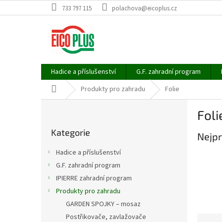
Přejít
733 797 115
polachova@eicoplus.cz
na
obsah
Hadice a příslušenství
G.F. zahradní program
Domů
Produkty pro zahradu
Folie
P
Foli
o
Přeskočit
s
Kategorie
kategorie
Nejpr
t
r
Hadice a příslušenství
a
G.F. zahradní program
n
IPIERRE zahradní program
n
í
Produkty pro zahradu
p
GARDEN SPOJKY – mosaz
a
Postřikovače, zavlažovače
Ř