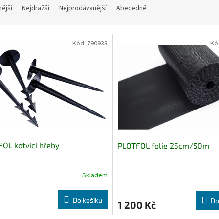
nější
Nejdražší
Nejprodávanější
Abecedně
Kód:
790933
Kó
OL kotvící hřeby
PLOTFOL folie 25cm/50m
Skladem
rné
cení
ktu
Do košíku
Do
1 200 Kč