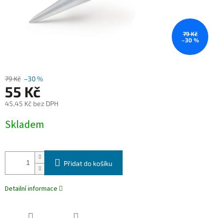
79 Kč
–30 %
79 Kč
–30 %
55 Kč
45,45 Kč bez DPH
Měrná
Skladem
cena:
Přidat do košíku
Detailní informace