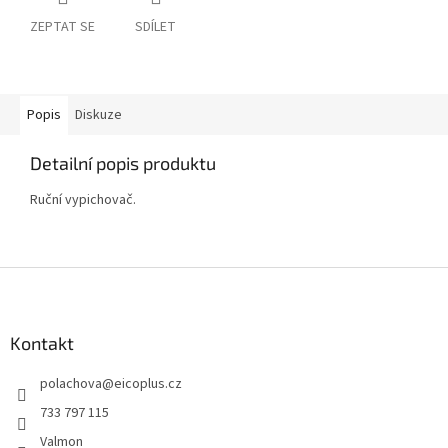
ZEPTAT SE
SDÍLET
Popis
Diskuze
Detailní popis produktu
Ruční vypichovač.
Z
á
p
a
Kontakt
t
polachova
@
eicoplus.cz
í
733 797 115
Valmon