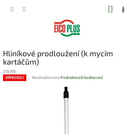
Přejít
NÁKUP
na
obsah
KOŠÍK
Hliníkové prodloužení (k mycím
kartáčům)
335300
Průměrné
Neohodnoceno
Podrobnosti hodnocení
VÝPRODEJ
hodnocení
produktu
je
0,0
z
5
hvězdiček.