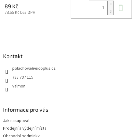
Do 
89 Kč
73,55 Kč bez DPH
Z
á
p
a
Kontakt
t
polachova
@
eicoplus.cz
í
733 797 115
Valmon
Informace pro vás
Jak nakupovat
Prodejní a výdejní místa
Obchodní podmínky