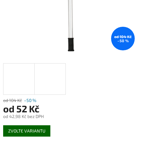
od 104 Kč
–50 %
od 104 Kč
–50 %
od
52 Kč
od
42,98 Kč
bez DPH
Měrná
ZVOLTE VARIANTU
cena: