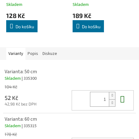
Skladem
Skladem
128 Kč
189 Kč
Do košíku
Do košíku
Varianty
Popis
Diskuze
Varianta: 50 cm
Skladem
| 335300
104 Kč
Do 
52 Kč
42,98 Kč bez DPH
Varianta: 60 cm
Skladem
| 335315
178 Kč