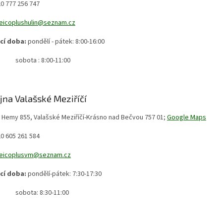
0 777 256 747
eicoplushulin@seznam.cz
cí doba:
pondělí - pátek: 8:00-16:00
ta : 8:00-11:00
jna Valašské Meziříčí
Hemy 855, Valašské Meziříčí-Krásno nad Bečvou 757 01;
Google Maps
0 605 261 584
eicoplusvm@seznam.cz
cí doba:
pondělí-pátek: 7:30-17:30
ta: 8:30-11:00