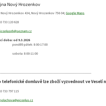
jna Nový Hrozenkov
:
Nový Hrozenkov 434, Nový Hrozenkov 756 04;
Google Maps
0 733 120 628
eicoplusnh@seznam.cz
cí doba:
od 9.3.2026
ělí-pátek: 8:00-17:00
ta: 8:00-11:00
.................................................................................................
Po telefonické domluvě lze zboží vyzvednout ve Veselí 
0 733 797 115
polachova@eicoplus.cz