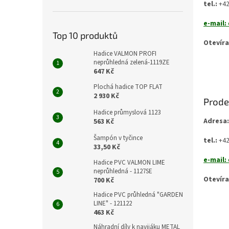
n
tel.:
+42
e
e-mail:
l
Top 10 produktů
Otevíra
Hadice VALMON PROFI
sobo
neprůhledná zelená-1119ZE
647 Kč
Plochá hadice TOP FLAT
2 930 Kč
Prode
Hadice průmyslová 1123
Adresa:
563 Kč
Šampón v tyčince
tel.:
+42
33,50 Kč
e-mail:
Hadice PVC VALMON LIME
neprůhledná - 1127SE
Otevíra
700 Kč
Hadice PVC průhledná "GARDEN
sobo
LINE" - 121122
463 Kč
Náhradní díly k navijáku METAL