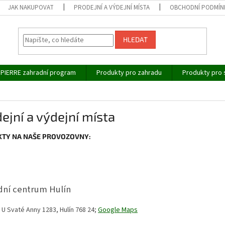
JAK NAKUPOVAT
PRODEJNÍ A VÝDEJNÍ MÍSTA
OBCHODNÍ PODMÍN
HLEDAT
IPIERRE zahradní program
Produkty pro zahradu
Produkty pro 
ejní a výdejní místa
TY NA NAŠE PROVOZOVNY:
dní centrum Hulín
U Svaté Anny 1283, Hulín 768 24;
Google Maps