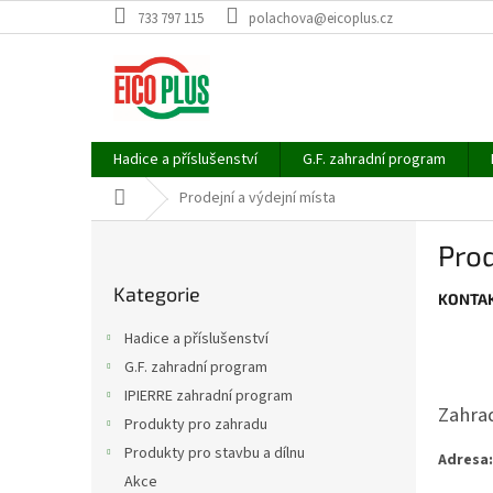
Přejít
733 797 115
polachova@eicoplus.cz
na
obsah
Hadice a příslušenství
G.F. zahradní program
Domů
Prodejní a výdejní místa
P
Prod
o
Přeskočit
s
Kategorie
kategorie
KONTAK
t
r
Hadice a příslušenství
a
G.F. zahradní program
n
IPIERRE zahradní program
n
Zahra
í
Produkty pro zahradu
p
Produkty pro stavbu a dílnu
Adresa:
a
Akce