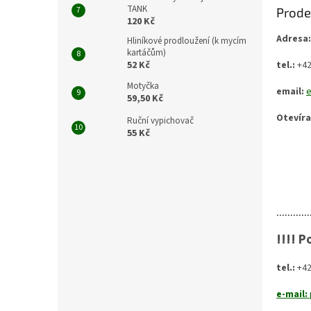
TANK
Prode
120 Kč
Adresa
Hliníkové prodloužení (k mycím
kartáčům)
tel.:
+42
52 Kč
Motyčka
email:
59,50 Kč
Otevíra
Ruční vypichovač
pond
55 Kč
sobo
............
!!!! 
tel.:
+42
e-mail: