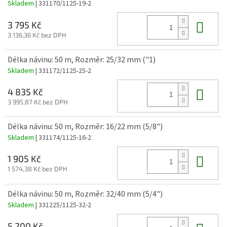
Skladem
| 331170/1125-19-2
Do 
3 795 Kč
3 136,36 Kč bez DPH
Délka návinu: 50 m, Rozměr: 25/32 mm ("1)
Skladem
| 331172/1125-25-2
Do 
4 835 Kč
3 995,87 Kč bez DPH
Délka návinu: 50 m, Rozměr: 16/22 mm (5/8")
Skladem
| 331174/1125-16-2
Do 
1 905 Kč
1 574,38 Kč bez DPH
Délka návinu: 50 m, Rozměr: 32/40 mm (5/4")
Skladem
| 331225/1125-32-2
5 200 Kč