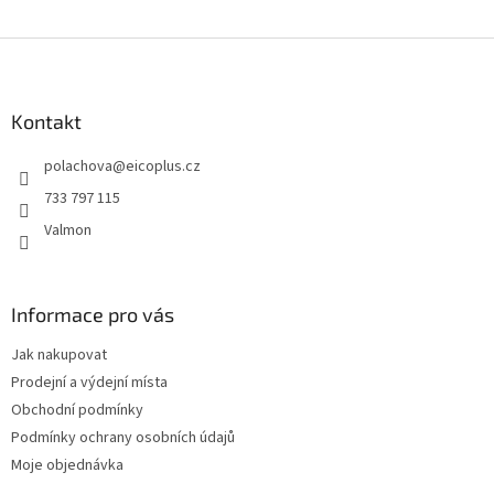
Z
á
p
a
Kontakt
t
polachova
@
eicoplus.cz
í
733 797 115
Valmon
Informace pro vás
Jak nakupovat
Prodejní a výdejní místa
Obchodní podmínky
Podmínky ochrany osobních údajů
Moje objednávka