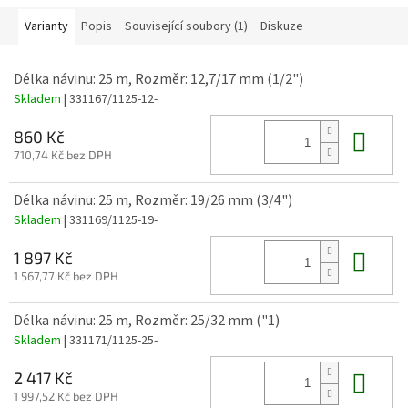
Varianty
Popis
Související soubory (1)
Diskuze
Délka návinu: 25 m, Rozměr: 12,7/17 mm (1/2")
Skladem
| 331167/1125-12-
Do 
860 Kč
710,74 Kč bez DPH
Délka návinu: 25 m, Rozměr: 19/26 mm (3/4")
Skladem
| 331169/1125-19-
Do 
1 897 Kč
1 567,77 Kč bez DPH
Délka návinu: 25 m, Rozměr: 25/32 mm ("1)
Skladem
| 331171/1125-25-
Do 
2 417 Kč
1 997,52 Kč bez DPH