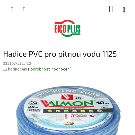
Přejít
NÁKUP
na
obsah
KOŠÍK
Hadice PVC pro pitnou vodu 1125
331167/1125-12-
Průměrné
12 hodnocení
Podrobnosti hodnocení
hodnocení
produktu
je
3,9
z
5
hvězdiček.