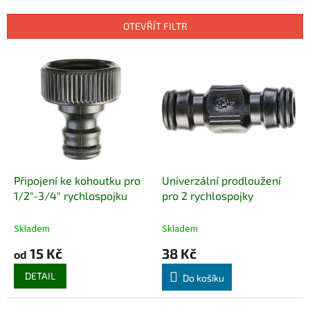
e
n
OTEVŘÍT FILTR
í
p
V
r
ý
o
p
d
i
u
s
k
p
t
r
ů
o
d
Připojení ke kohoutku pro
Univerzální prodloužení
u
1/2"-3/4" rychlospojku
pro 2 rychlospojky
k
t
Skladem
Skladem
ů
15 Kč
38 Kč
od
DETAIL
Do košíku