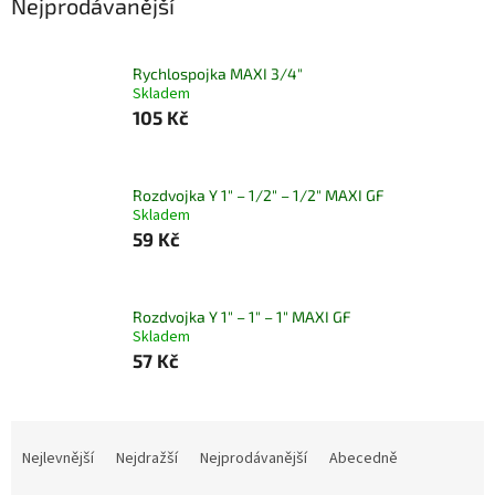
Nejprodávanější
Rychlospojka MAXI 3/4"
Skladem
105 Kč
Rozdvojka Y 1" – 1/2" – 1/2" MAXI GF
Skladem
59 Kč
Rozdvojka Y 1" – 1" – 1" MAXI GF
Skladem
57 Kč
Ř
a
Nejlevnější
Nejdražší
Nejprodávanější
Abecedně
z