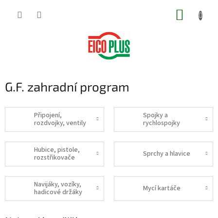
Přejít
NÁKUP
na
obsah
KOŠÍK
G.F. zahradní program
Připojení,
Spojky a
rozdvojky, ventily
rychlospojky
Hubice, pistole,
Sprchy a hlavice
rozstřikovače
Navijáky, vozíky,
Mycí kartáče
hadicové držáky