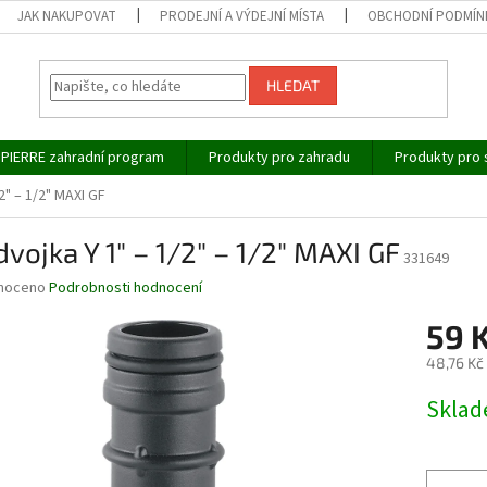
JAK NAKUPOVAT
PRODEJNÍ A VÝDEJNÍ MÍSTA
OBCHODNÍ PODMÍN
HLEDAT
IPIERRE zahradní program
Produkty pro zahradu
Produkty pro 
2" – 1/2" MAXI GF
vojka Y 1" – 1/2" – 1/2" MAXI GF
331649
né
noceno
Podrobnosti hodnocení
ní
59 
u
48,76 Kč
Měrná
Skla
cena:
ek.