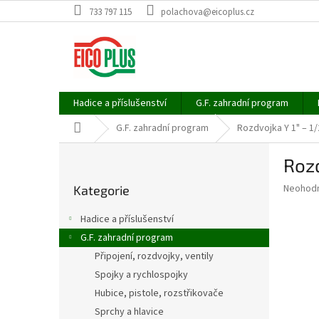
Přejít
733 797 115
polachova@eicoplus.cz
na
obsah
Hadice a příslušenství
G.F. zahradní program
Domů
G.F. zahradní program
Rozdvojka Y 1" – 1/
P
Rozd
o
Přeskočit
s
Průměr
Neohod
Kategorie
kategorie
t
hodnoce
r
produkt
Hadice a příslušenství
a
je
G.F. zahradní program
0,0
n
z
Připojení, rozdvojky, ventily
n
5
í
Spojky a rychlospojky
hvězdič
p
Hubice, pistole, rozstřikovače
a
Sprchy a hlavice