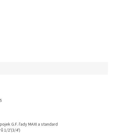
55
pojek G.F. řady MAXI a standard
 1/2'(3/4')