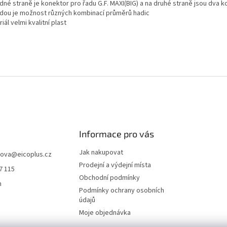
dné straně je konektor pro řadu G.F. MAXI(BIG) a na druhé straně jsou dva k
dou je možnost různých kombinací průměrů hadic
iál velmi kvalitní plast
Informace pro vás
Jak nakupovat
hova
@
eicoplus.cz
Prodejní a výdejní místa
7 115
Obchodní podmínky
n
Podmínky ochrany osobních
údajů
Moje objednávka