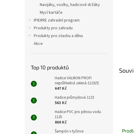
n
Navijáky, vozíky, hadicové držáky
e
Mycí kartáče
l
IPIERRE zahradní program
Produkty pro zahradu
Produkty pro stavbu a dílnu
Akce
Top 10 produktů
Souvi
Hadice VALMON PROFI
neprůhledná zelená-1119ZE
647 Kč
Hadice průmyslová 1123
563 Kč
Hadice PVC pro pitnou vodu
1125
860 Kč
Prodl
Šampón v tyčince