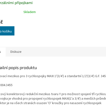
rzálními přípojkami
a 3/4"
Skladem
Kč
o košíku
s
Diskuze
ailní popis produktu
vací mezikus pro 3 rychlospojky MAXI 1'(3/4') a standartní 1/2'(3/4') G.F. 34
8004.3455
cový konektorový redukční mezikus tvaru Y pro možnost spojení tří rychlos
vojka je vhodná pro propojení rychlospojek MAXI(1'a 3/4') a menších průměrů
ktor je na všech stranách osazen 'O' kroužky pro nasazení rychlospojek