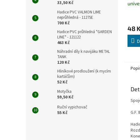
33,50 Kč
unive
1/2" 
Hadice PVC VALMON LIME
neprůhledná - 1127SE
700 Kč
48 
Hadice PVC průhledná "GARDEN
LINE" - 121122
D
463 Kč
Náhradní díly k navijáku METAL
TANK
120 Kč
Popi
Hliníkové prodloužení (k mycím
kartáčům)
52 Kč
Det
Motyčka
59,50 Kč
Spojo
Ruční vypichovač
G.F. 
55 Kč
Hadi
Rozd
Kone