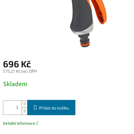
696 Kč
575,21 Kč bez DPH
Měrná
Skladem
cena:
Přidat do košíku
Detailní informace