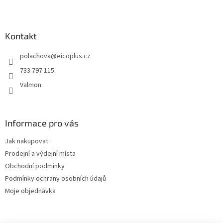
Z
á
p
a
Kontakt
t
polachova
@
eicoplus.cz
í
733 797 115
Valmon
Informace pro vás
Jak nakupovat
Prodejní a výdejní místa
Obchodní podmínky
Podmínky ochrany osobních údajů
Moje objednávka