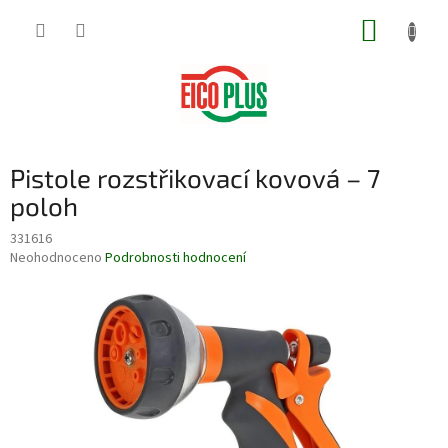
Přejít
NÁKUP
na
obsah
KOŠÍK
Pistole rozstřikovací kovová – 7
poloh
331616
Průměrné
Neohodnoceno
Podrobnosti hodnocení
hodnocení
produktu
je
0,0
z
5
hvězdiček.