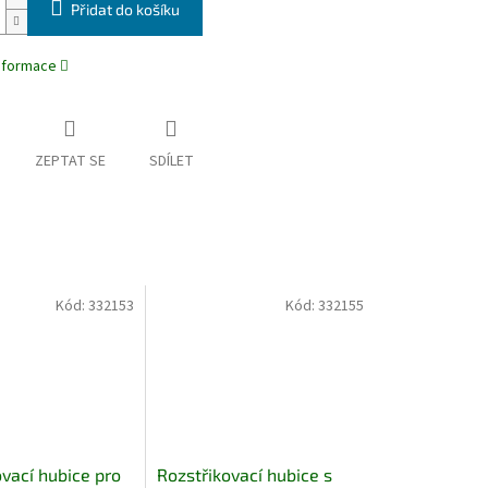
Přidat do košíku
informace
ZEPTAT SE
SDÍLET
Kód:
332153
Kód:
332155
vací hubice pro
Rozstřikovací hubice s