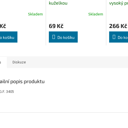
kuželkou
vysoký p
připojení
Skladem
Skladem
hadici
 Kč
69 Kč
266 Kč
o košíku
Do košíku
Do ko
s
Diskuze
ailní popis produktu
G.F. 3405