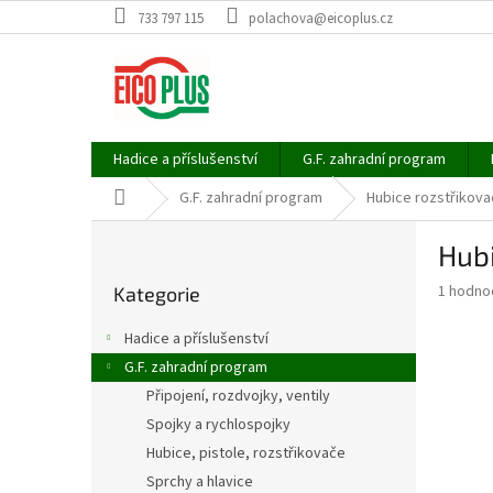
Přejít
733 797 115
polachova@eicoplus.cz
na
obsah
Hadice a příslušenství
G.F. zahradní program
Domů
G.F. zahradní program
Hubice rozstřikova
P
Hubi
o
Přeskočit
s
Průměr
1 hodno
Kategorie
kategorie
t
hodnoce
r
produkt
Hadice a příslušenství
a
je
G.F. zahradní program
5,0
n
z
Připojení, rozdvojky, ventily
n
5
í
Spojky a rychlospojky
hvězdič
p
Hubice, pistole, rozstřikovače
a
Sprchy a hlavice