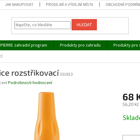
JAK NAKUPOVAT
PRODEJNÍ A VÝDEJNÍ MÍSTA
OBCHODNÍ PODMÍN
HLEDAT
IPIERRE zahradní program
Produkty pro zahradu
Produkty pro 
cí
ce rozstřikovací
331613
né
cení
Podrobnosti hodnocení
ní
68 
u
56,20 Kč
Měrná
Skla
cena:
ek.