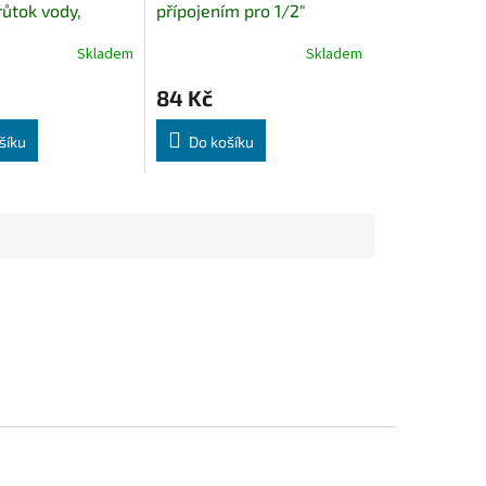
růtok vody,
přípojením pro 1/2"
 pro 1" nebo 3/4"
Skladem
Skladem
84 Kč
šíku
Do košíku