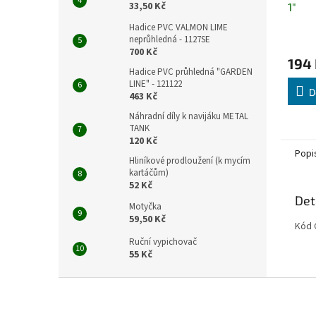
33,50 Kč
1"
Hadice PVC VALMON LIME
neprůhledná - 1127SE
700 Kč
194
Hadice PVC průhledná "GARDEN
LINE" - 121122
D
463 Kč
Náhradní díly k navijáku METAL
TANK
120 Kč
Popi
Hliníkové prodloužení (k mycím
kartáčům)
52 Kč
Det
Motyčka
59,50 Kč
Kód 
Ruční vypichovač
55 Kč
Z
á
p