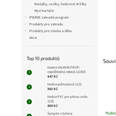
n
Navijáky, vozíky, hadicové držáky
e
Mycí kartáče
l
IPIERRE zahradní program
Produkty pro zahradu
Produkty pro stavbu a dílnu
Akce
Top 10 produktů
Souvi
Hadice VALMON PROFI
neprůhledná zelená-1119ZE
647 Kč
Hadice průmyslová 1123
563 Kč
Hadice PVC pro pitnou vodu
1125
860 Kč
Hubic
Šampón v tyčince