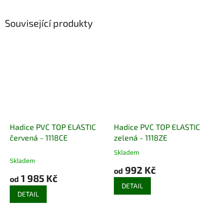
Související produkty
Hadice PVC TOP ELASTIC
Hadice PVC TOP ELASTIC
červená - 1118CE
zelená - 1118ZE
Skladem
Průměrné
Skladem
hodnocení
992 Kč
od
produktu
1 985 Kč
od
je
DETAIL
3,9
DETAIL
z
5