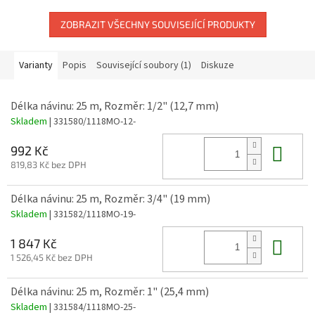
hvězdiček.
ZOBRAZIT VŠECHNY SOUVISEJÍCÍ PRODUKTY
Varianty
Popis
Související soubory (1)
Diskuze
Délka návinu: 25 m, Rozměr: 1/2" (12,7 mm)
Skladem
| 331580/1118MO-12-
Do 
992 Kč
819,83 Kč bez DPH
Délka návinu: 25 m, Rozměr: 3/4" (19 mm)
Skladem
| 331582/1118MO-19-
Do 
1 847 Kč
1 526,45 Kč bez DPH
Délka návinu: 25 m, Rozměr: 1" (25,4 mm)
Skladem
| 331584/1118MO-25-