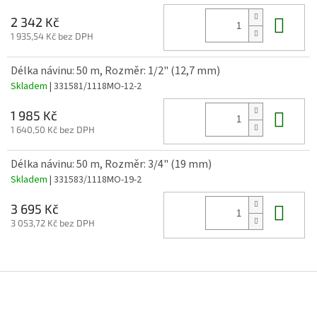
Do 
2 342 Kč
1 935,54 Kč bez DPH
Délka návinu: 50 m, Rozměr: 1/2" (12,7 mm)
Skladem
| 331581/1118MO-12-2
Do 
1 985 Kč
1 640,50 Kč bez DPH
Délka návinu: 50 m, Rozměr: 3/4" (19 mm)
Skladem
| 331583/1118MO-19-2
Do 
3 695 Kč
3 053,72 Kč bez DPH
Z
á
p