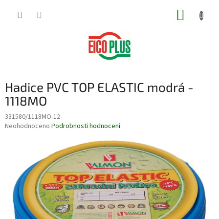
Přejít
NÁKUP
na
obsah
KOŠÍK
Hadice PVC TOP ELASTIC modrá -
1118MO
331580/1118MO-12-
Průměrné
Neohodnoceno
Podrobnosti hodnocení
hodnocení
produktu
je
0,0
z
5
hvězdiček.