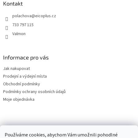
a
Kontakt
t
polachova
@
eicoplus.cz
í
733 797 115
Valmon
Informace pro vás
Jak nakupovat
Prodejní a výdejní místa
Obchodní podmínky
Podmínky ochrany osobních údajů
Moje objednávka
Používáme cookies, abychom Vám umožnili pohodlné