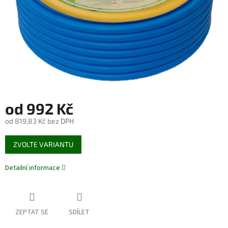
od
992 Kč
od
819,83 Kč
bez DPH
Měrná
ZVOLTE VARIANTU
cena:
Detailní informace
ZEPTAT SE
SDÍLET