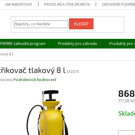
JAK NAKUPOVAT
PRODEJNÍ A VÝDEJNÍ MÍSTA
OBCHODNÍ PODMÍN
HLEDAT
IPIERRE zahradní program
Produkty pro zahradu
Produkty pro 
kový 8 l
řikovač tlakový 8 l
332373
né
noceno
Podrobnosti hodnocení
ní
868
u
717,36 K
Měrná
Skla
cena:
ek.