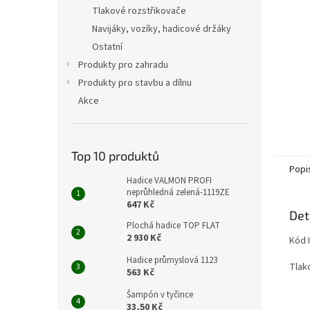
n
Tlakové rozstřikovače
e
Navijáky, vozíky, hadicové držáky
l
Ostatní
Produkty pro zahradu
Produkty pro stavbu a dílnu
Akce
Top 10 produktů
Popi
Hadice VALMON PROFI
neprůhledná zelená-1119ZE
647 Kč
Det
Plochá hadice TOP FLAT
2 930 Kč
Kód 
Hadice průmyslová 1123
Tlako
563 Kč
Šampón v tyčince
33,50 Kč