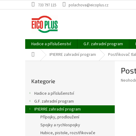
Přejít
733 797 115
polachova@eicoplus.cz
na
obsah
Hadice a příslušenství
G.F. zahradní program
Domů
IPIERRE zahradní program
Postřikovač tla
P
Post
o
Přeskočit
s
Průměr
Neohod
Kategorie
kategorie
t
hodnoce
r
produkt
Hadice a příslušenství
a
je
G.F. zahradní program
0,0
n
z
IPIERRE zahradní program
n
5
í
Přípojky, prodloužení
hvězdič
p
Spojky a rychlospojky
a
Hubice, pistole, rozstřikovače