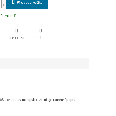
Přidat do košíku
informace
ZEPTAT SE
SDÍLET
radě. Pohodlnou manipulaci zaručuje ramenní popruh.