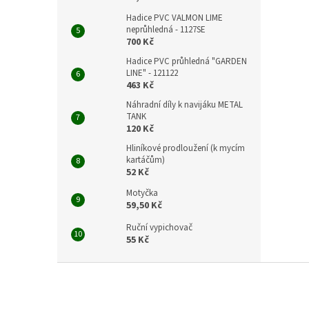
Hadice PVC VALMON LIME
neprůhledná - 1127SE
700 Kč
Hadice PVC průhledná "GARDEN
LINE" - 121122
463 Kč
Náhradní díly k navijáku METAL
TANK
120 Kč
Hliníkové prodloužení (k mycím
kartáčům)
52 Kč
Motyčka
59,50 Kč
Ruční vypichovač
55 Kč
Z
á
p