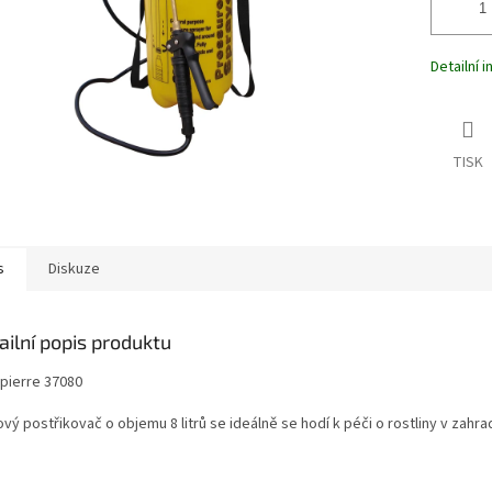
Detailní 
TISK
s
Diskuze
ailní popis produktu
Ipierre 37080
vý postřikovač o objemu 8 litrů se ideálně se hodí k péči o rostliny v zah