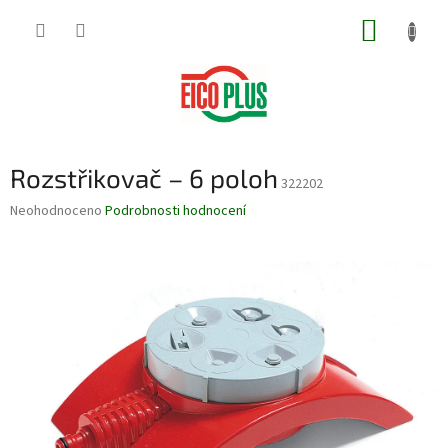
Přejít
NÁKUP
na
obsah
KOŠÍK
Rozstřikovač – 6 poloh
322202
Průměrné
Neohodnoceno
Podrobnosti hodnocení
hodnocení
produktu
je
0,0
z
5
hvězdiček.