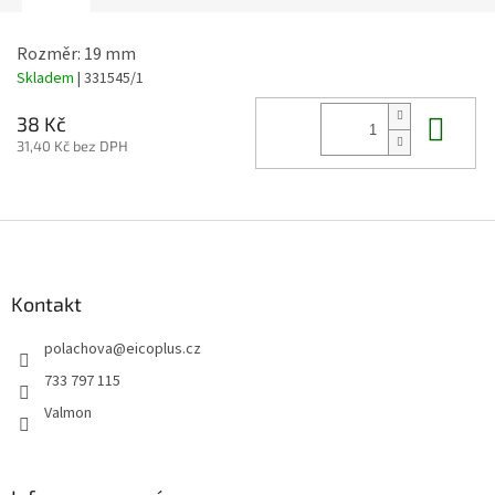
Rozměr: 19 mm
Skladem
| 331545/1
Do 
38 Kč
31,40 Kč bez DPH
Z
á
p
a
Kontakt
t
polachova
@
eicoplus.cz
í
733 797 115
Valmon