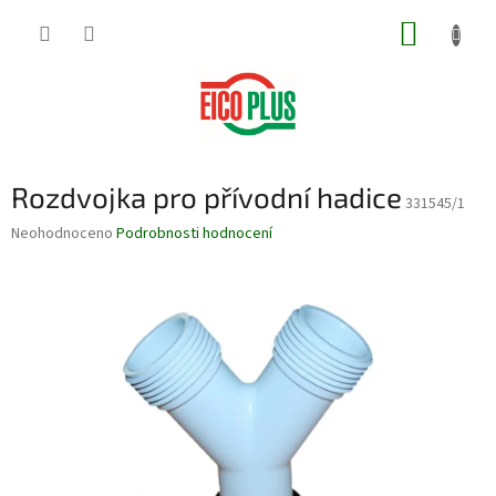
Přejít
NÁKUP
na
obsah
KOŠÍK
Rozdvojka pro přívodní hadice
331545/1
Průměrné
Neohodnoceno
Podrobnosti hodnocení
hodnocení
produktu
je
0,0
z
5
hvězdiček.