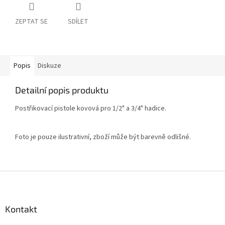
ZEPTAT SE
SDÍLET
Popis
Diskuze
Detailní popis produktu
Postřikovací pistole kovová pro 1/2" a 3/4" hadice.
Foto je pouze ilustrativní, zboží může být barevně odlišné.
Z
á
p
a
Kontakt
t