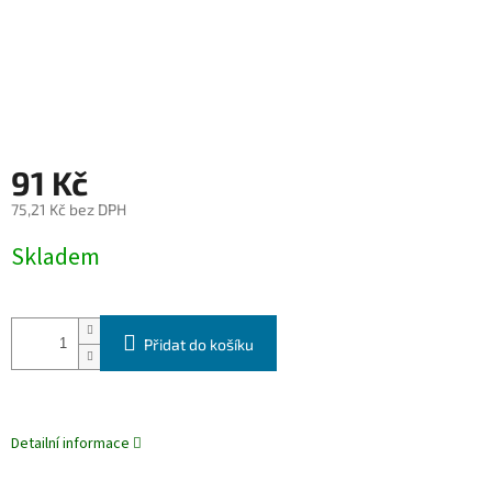
91 Kč
75,21 Kč bez DPH
Měrná
Skladem
cena:
Přidat do košíku
Detailní informace