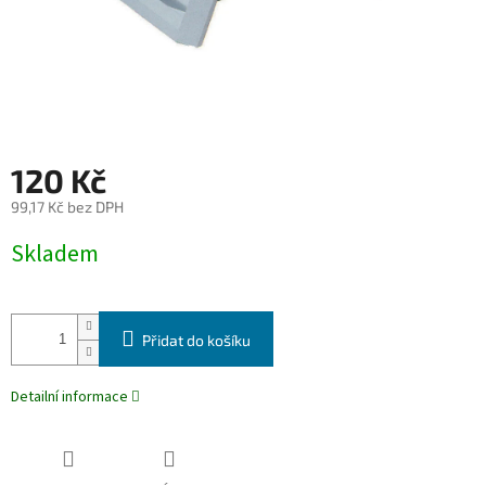
120 Kč
99,17 Kč bez DPH
Měrná
Skladem
cena:
Přidat do košíku
Detailní informace