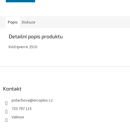
Popis
Diskuze
Detailní popis produktu
Kód Ipierre 2510
Z
á
p
a
Kontakt
t
polachova
@
eicoplus.cz
í
733 797 115
Valmon