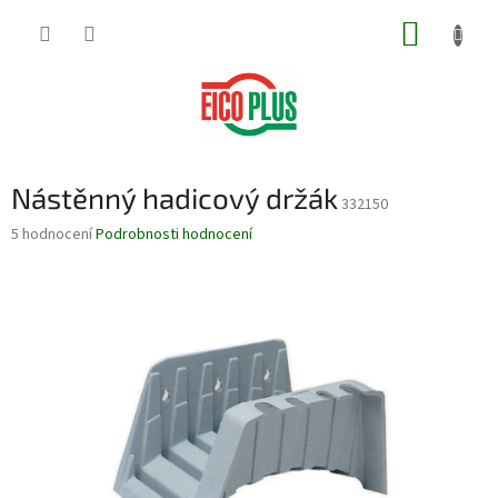
Přejít
NÁKUP
na
obsah
KOŠÍK
Nástěnný hadicový držák
332150
Průměrné
5 hodnocení
Podrobnosti hodnocení
hodnocení
produktu
je
4,4
z
5
hvězdiček.