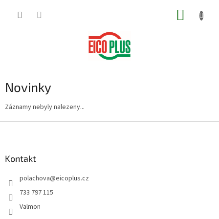
Přejít
NÁKUP
na
obsah
KOŠÍK
Novinky
Záznamy nebyly nalezeny...
Z
á
p
a
Kontakt
t
polachova
@
eicoplus.cz
í
733 797 115
Valmon